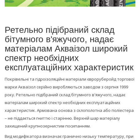
Ретельно підібраний склад
бітумного в'яжучого, надає
матеріалам Акваізол широкий
спектр необхідних
експлуатаційних характеристик
Покрівельні та гідроізоляційні матеріали євроруберойд торгової
марки Акваізол серійно виробляються заводом з серпня 1999
року. Ретельно підібраний склад бітумного в'яжучого, надає
матеріалам широкий спектр необхідних експлуатаційних
характеристик. Армована основа з склополотна або поліестера
– не піддається гниттю і старінню. Верхній шар матеріалу
захищений крупнозернистим посипанням.
Вид модифікатора визначає гранично низьку температуру, при