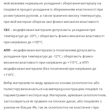
якій можливе нормальне укладання і зберігання матеріалу на
покрівлі в процесі укладання із збереженням еластичності при
розмотуванні рулонів, а також гранично високу температуру,
при якій матеріал зберігає свої фізико-механічні властивості.
СБС
– модифіковані матеріали допускають укладання при
температурі до -20°С, і зберігають фізико-механічні властивості
при нагріванні до +105°С.
АПП
– модифіковані матеріали (з посипанням) допускають
укладання при температурі до -12°С, і зберігають фізико-
механічні властивості при нагріванні до +115°С, а АПП-
модифіковані матеріали (без посипання) при нагріванні до
+110°С .
Вибір матеріалів по виду армуючої основи (склополотно або
поліестер) визначається насамперед конструкцією покрівлі та
параметрами її експлуатації. Матеріали, армовані склополотном,
застосовуються як правило на плоских дахах, або покрівлях з
ухилом не більше 4%, так як склополотно не еластичне і при