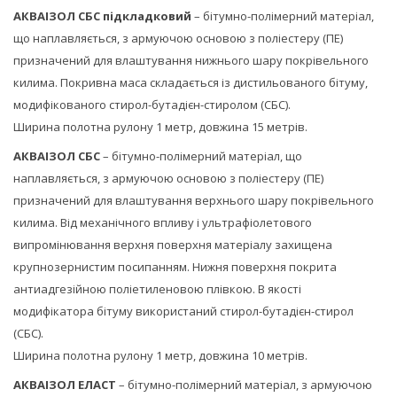
АКВАІЗОЛ СБС підкладковий
– бітумно-полімерний матеріал,
що наплавляється, з армуючою основою з поліестеру (ПЕ)
призначений для влаштування нижнього шару покрівельного
килима. Покривна маса складається із дистильованого бітуму,
модифікованого стирол-бутадієн-стиролом (СБС).
Ширина полотна рулону 1 метр, довжина 15 метрів.
АКВАІЗОЛ СБС
– бітумно-полімерний матеріал, що
наплавляється, з армуючою основою з поліестеру (ПЕ)
призначений для влаштування верхнього шару покрівельного
килима. Від механічного впливу і ультрафіолетового
випромінювання верхня поверхня матеріалу захищена
крупнозернистим посипанням. Нижня поверхня покрита
антиадгезійною поліетиленовою плівкою. В якості
модифікатора бітуму використаний стирол-бутадієн-стирол
(СБС).
Ширина полотна рулону 1 метр, довжина 10 метрів.
АКВАІЗОЛ ЕЛАСТ
– бітумно-полімерний матеріал, з армуючою