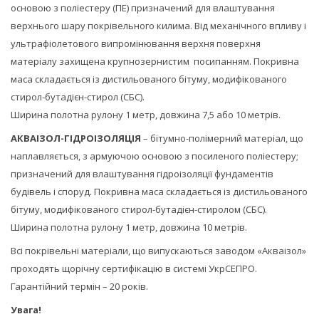
основою з поліестеру (ПЕ) призначений для влаштування
верхнього шару покрівельного килима. Від механічного впливу і
ультрафіолетового випромінювання верхня поверхня
матеріалу захищена крупнозернистим посипанням. Покривна
маса складається із дистильованого бітуму, модифікованого
стирол-бутадієн-стирол (СБС).
Ширина полотна рулону 1 метр, довжина 7,5 або 10 метрів.
АКВАІЗОЛ-ГІДРОІЗОЛЯЦІЯ
– бітумно-полімерний матеріал, що
наплавляється, з армуючою основою з посиленого поліестеру;
призначений для влаштування гідроізоляції фундаментів
будівель і споруд. Покривна маса складається із дистильованого
бітуму, модифікованого стирол-бутадієн-стиролом (СБС).
Ширина полотна рулону 1 метр, довжина 10 метрів.
Всі покрівельні матеріали, що випускаються заводом «Акваізол»
проходять щорічну сертифікацію в системі УкрСЕПРО.
Гарантійний термін – 20 років.
Увага!