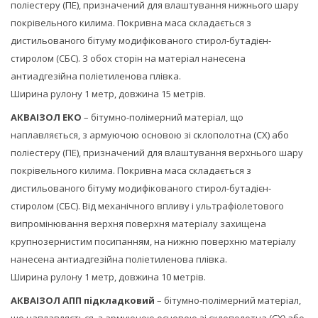
поліестеру (ПЕ), призначений для влаштування нижнього шару
покрівельного килима. Покривна маса складається з
дистильованого бітуму модифікованого стирол-бутадієн-
стиролом (СБС). З обох сторін на матеріал нанесена
антиадгезійна поліетиленова плівка.
Ширина рулону 1 метр, довжина 15 метрів.
АКВАІЗОЛ ЕКО
– бітумно-полімерний матеріал, що
наплавляється, з армуючою основою зі склополотна (СХ) або
поліестеру (ПЕ), призначений для влаштування верхнього шару
покрівельного килима. Покривна маса складається з
дистильованого бітуму модифікованого стирол-бутадієн-
стиролом (СБС). Від механічного впливу і ультрафіолетового
випромінювання верхня поверхня матеріалу захищена
крупнозернистим посипанням, на нижню поверхню матеріалу
нанесена антиадгезійна поліетиленова плівка.
Ширина рулону 1 метр, довжина 10 метрів.
АКВАІЗОЛ АПП підкладковий
– бітумно-полімерний матеріал,
що наплавляється, з армуючою основою зі склополотна (СХ) або