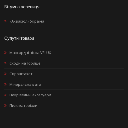
Бітумна черепиця
«Акваізол» Україна
Супутні товари
Мансардні вікна VELUX
Сходи на горище
Євроштахет
Мінеральна вата
Покрівельні аксесуари
Пиломатеріали