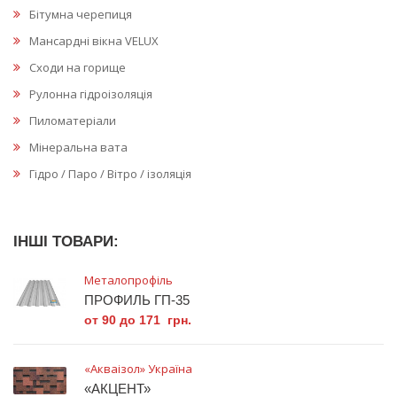
Бітумна черепиця
Мансардні вікна VELUX
Сходи на горище
Рулонна гідроізоляція
Пиломатеріали
Мінеральна вата
Гідро / Паро / Вітро / ізоляція
ІНШІ ТОВАРИ:
Металопрофіль
ПРОФИЛЬ ГП-35
от 90 до 171 грн.
«Акваізол» Україна
«АКЦЕНТ»