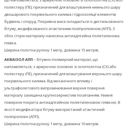
поліестеру (ПЕ); призначений для влаштування нижнього шару
двошарового покрівельного килима і гідроізоляції елементів
будівель і споруд. Покривна маса складається із дистильованого
бітуму, модифікованого атактичним поліпропіленом (АПП). З
обох сторін матеріалу нанесена антиадгезійна поліетиленова
плівка.
Ширина полотна рулону 1 метр, довжина 15 метрів.
АКВАІЗОЛ АПП
– бітумно-полімерний матеріал, що
наплавляється, з армуючою основою зі склополотна (СХ) або
поліестеру (ПЕ), призначений для влаштування верхнього шару
покрівельного килима. Від механічного впливу і
ультрафіолетового випромінювання верхня поверхня
матеріалу захищена крупнозернистим посипанням. Нижня
поверхня покрита антиадгезійною поліетиленовою плівкою. В
якості модифікатора бітуму використаний атактичний
поліпропілен (АПП).
Ширина полотна рулону 1 метр, довжина 10 метрів.