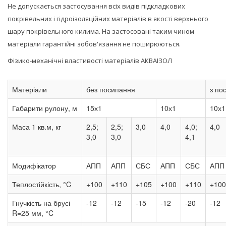
Не допускається застосування всіх видів підкладкових
покрівельних і гідроізоляційних матеріалів в якості верхнього
шару покрівельного килима. На застосовані таким чином
матеріали гарантійні зобов'язання не поширюються.
Фізико-механічні властивості матеріалів АКВАІЗОЛ
Матеріали
без посипання
з по
Габарити рулону, м
15х1
10х1
10х1
Маса 1 кв.м, кг
2,5;
2,5;
3,0
4,0
4,0;
4,0
3,0
3,0
4,1
Модифікатор
АПП
АПП
СБС
АПП
СБС
АПП
Теплостійкість, °C
+100
+110
+105
+100
+110
+100
Гнучкість на брусі
-12
-12
-15
-12
-20
-12
R=25 мм, °C