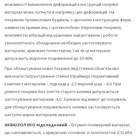
можливості виникнення деформацій конструкцій покрівлі
матеріал може лопнути в напрямку цих деформацій. На
покрівлях промислових будівель з арочною конструкцією ферм,
наявністю примикань і «розжолобків» (переломів покрівлі),
можливістю вібрацій від кранових навантажень і роботи
технологічного обладнання необхідно застосовувати
матеріали, армовані поліестером, так як ці матеріали
допускають відносне подовження до 30-40%.
При облаштуванні нової покрівлі (від стяжки) обов'язково
виконати поґрунтування стяжки (праймер). Нормативний
комплект матеріалів – підкладка -2,5 верхній шар – 4,0. При
ремонті покрівлі без зняття старого килима допускається
застосування матеріалів -4,0. Залежно від вимог до покрівель
для облаштування покрівельного килима застосовуються
наступні марки матеріалів акваізол:
АКВАІЗОЛ ЕКО підкладковий
– бітумно-полімерний матеріал,
що наплавляється, з армуючою основою зі склополотна (СХ) або