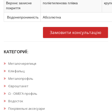
Верхнє захисне
поліетиленова плівка
круп
покриття
Водонепроникність
Абсолютна
Замовити консультацію
КАТЕГОРИЇ:
Металочерепиця
Клікфальц
Металопрофіль
Євроштахет
Ω - ОМЕГА профіль
Водосток
Покрівельні аксесуари