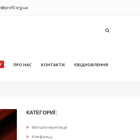
ce@profil.org.ua
У
ПРО НАС
КОНТАКТИ
ЄВІДНОВЛЕННЯ
КАТЕГОРИЇ:
Металочерепиця
Клікфальц