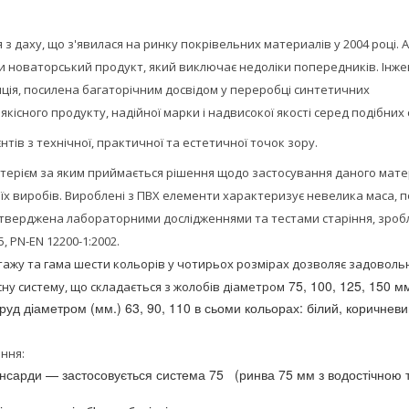
з даху, що з'явилася на ринку покрівельних материалів у 2004 році. А
ти новаторський продукт, який виключає недоліки попередників. Інж
нція, посилена багаторічним досвідом у переробці синтетичних
якісного продукту, надійної марки і надвисокої якості серед подібних 
тів з технічної, практичної та естетичної точок зору.
терієм за яким приймається рішення щодо застосування даного мате
їх виробів.
Вироблені з ПВХ елементи характеризує невелика маса, 
 підтверджена лабораторними дослідженнями та тестами старіння, зро
, PN-EN 12200-1:2002.
тажу та гама шести кольорів у чотирьох розмірах дозволяє задоволь
75, 100, 125, 150 м
ну систему, що складається з жолобів діаметром
руд діаметром (мм.) 63, 90, 110 в сьоми кольорах: білий, коричневи
ння:
мансарди — застосовується система 75 (ринва 75 мм з водостічною