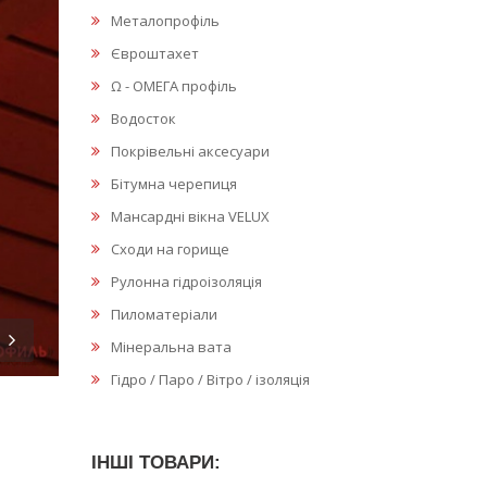
Металопрофіль
Євроштахет
Ω - ОМЕГА профіль
Водосток
Покрівельні аксесуари
Бітумна черепиця
Мансардні вікна VELUX
Сходи на горище
Рулонна гідроізоляція
Пиломатеріали
Мінеральна вата
Гідро / Паро / Вітро / ізоляція
ІНШІ ТОВАРИ: