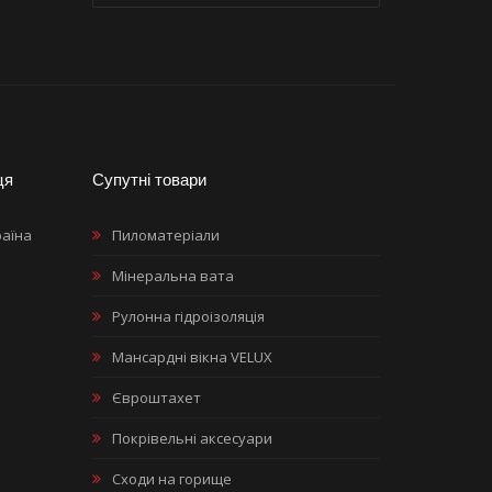
херсоне
битумная черепица
купить битумную черепицу
купить битумную черепицу в херсоне
кровля
кровельные материалы
работы в херсоне
чем накрыть крышу
Diament
Jaspis
Strotex
Клікфаль
Кликфальц
Штакет
Пиломатериалы Херсон
Херсон
Престиж
ця
Супутні товари
раїна
Пиломатеріали
Мінеральна вата
Рулонна гідроізоляція
Мансардні вікна VELUX
Євроштахет
Покрівельні аксесуари
Сходи на горище