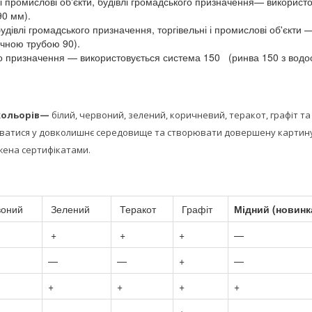
і і промислові об'єкти, будівлі громадського призначення— використ
90 мм).
удівлі громадського призначення, торгівельні і промислові об'єкти 
ічною трубою 90).
ого призначення — використовується система 150 (ринва 150 з водо
 кольорів—
білий, червоний, зелений, коричневий, теракот, графіт та 
уватися у довколишнє середовище та створювати довершену картин
джена сертифікатами.
оний
Зелений
Теракот
Графіт
Мідний (новинк
+
+
+
—
—
—
+
—
+
+
+
+