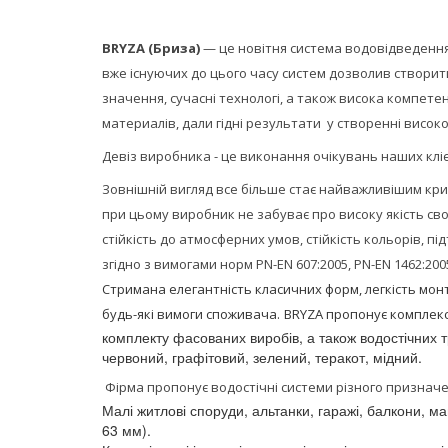
BRYZA (Бриза)
— це новітня система водовідведення 
вже існуючих до цього часу систем дозволив створи
значення, сучасні технологі, а також висока компете
материалів, дали гідні результати у створенні високо
Девіз виробника - це виконання очікувань наших клієн
Зовнішній вигляд все більше стає найважливішим кри
при цьому виробник не забуває про високу якість сво
стійкість до атмосферних умов, стійкість кольорів,
згідно з вимогами норм
PN-EN 607:2005, PN-EN 1462:2005
Стримана елегантність класичних форм, легкість мон
будь-які вимоги споживача.
BRYZA пропонує комплекс
комплекту фасованих виробів, а також водостічних т
червоний, графітовий, зелений, теракот, мідний.
Фірма пропонує водостічні системи різного призначе
Малі житлові споруди, альтанки, гаражі, балкони, 
63 мм).