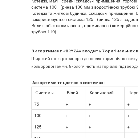
Котеджі, малі і средні складські приміщення, торгов
система 100 (ринва 100 мм з водостічною трубою 
Котеджі та житлові будинки, складські приміщення, б
використовується система 125 (ринва 125 з водост
Великі об'єкти житлового, промислово і комерційн
трубою 110).
В асортимент «BRYZA» входить 7 оригінальних
Широкий спектр кольорів дозволяє гармонічно впис
кольорової гамми. Єкологічність матеріалів підтвер
Ассортимент цветов в системах:
Cистемы
Білий
Коричневий
Черв
75
+
+
+
100
+
+
+
125
+
+
+