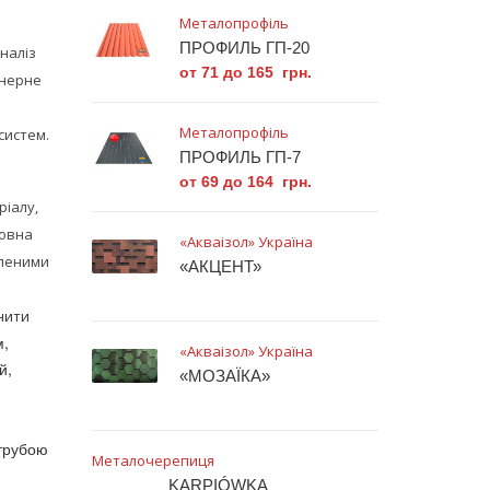
Металопрофіль
ПРОФИЛЬ ГП-20
наліз
от 71 до 165 грн.
енерне
Металопрофіль
систем.
ПРОФИЛЬ ГП-7
от 69 до 164 грн.
ріалу,
повна
«Акваізол» Україна
бленими
«АКЦЕНТ»
нити
м,
«Акваізол» Україна
й,
«МОЗАЇКА»
 трубою
Металочерепиця
KARPIÓWKA