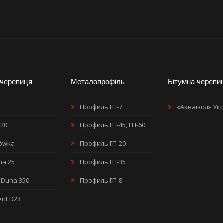
филь
купить металлопрофиль в херсоне
профнастил
купить профнастил
купить профнастил в херсоне
водосточнаясистема
купить водосточную систему
купить водосточную систему в 
ровельный
профнастил заборный
профнастил оцинкованный
оцинковка
гидроизоляция
мансардные окна
купить мансардные окна
чердачные лестницы
кровельные работы
кровельные 
черепиця
Металопрофіль
Бітумна черепи
Профиль ГП-7
«Акваізол» Ук
 20
Профиль ГП-45, ГП-60
iówka
Профиль ГП-20
ma 25
Профиль ГП-35
 Duna 350
Профиль ГП-8
nt D23