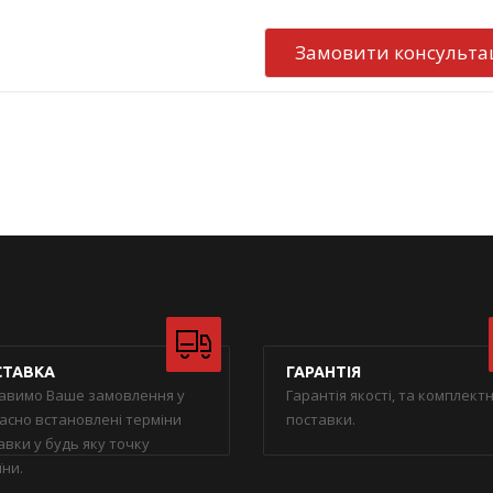
Замовити консульта
ТАВКА
ГАРАНТІЯ
авимо Ваше замовлення у
Гарантія якості, та комплектн
асно встановлені терміни
поставки.
авки у будь яку точку
їни.