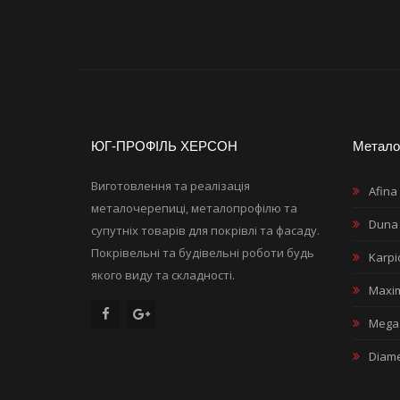
металлочерепица
металлочерепица херсон
купить металлочерепицу
купить металлочерепицу в херсоне
металлопрофиль
купить металлопро
купить кровельные материалы
купить кровельные материалы в херсоне
металлочерепица монтерей
металлочерепица стандарт
профнастил к
ЮГ-ПРОФІЛЬ ХЕРСОН
Метало
Виготовлення та реалізація
Afina
металочерепиці, металопрофілю та
Duna
супутніх товарів для покрівлі та фасаду.
Покрівельні та будівельні роботи будь
Karp
якого виду та складності.
Maxi
Mega
Diame