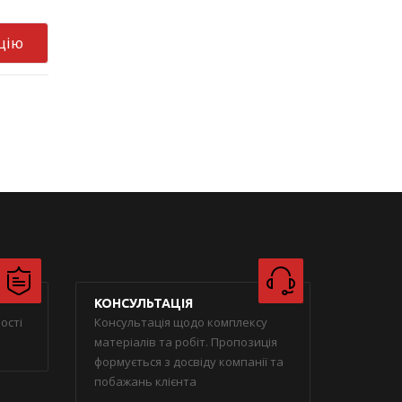
цію
КОНСУЛЬТАЦІЯ
ості
Консультація щодо комплексу
матеріалів та робіт. Пропозиція
формується з досвіду компанії та
побажань клієнта