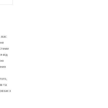
 вас
бне
стеми
я від
гою
чних
того,
ів та
овзає з