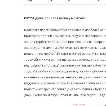
150
+
+
+
BRYZA дуже проста і легка у монтажі:
мала вага пластикових труб та жолобів дозволяє мон
пристроїв.
повний комплект аксесуарів позбавляє не
зайвих турбот: додаткового проклеювання поверхон
застосування сили та виключається можливість пошк
водостічних труб із ПВХ гарантує її ефективну та над
традиційних систем тим, що враховує явище темпер
відповідної конструкції фасонних частин, що забез
труб.
У жолобах компенсація змін довжини здійснюєт
оснащеними гумовими ущільнювачами, а у ринвах че
підтримуючі елементи, такі як тримачі жолоба та хо
водостічних труб.
Жолоби під навісом повинні бути за
даху.
Схема монтажу:
(натисніть на найменування дет