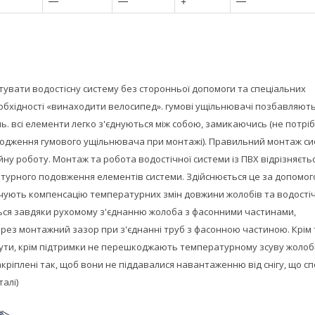
—
—
+
—
тувати водостісну систему без сторонньої допомоги та спеціальних
обхідності «винаходити велосипед».
гумові ущільнювачі позбавляють
ь.
всі елементи легко з'єднуються між собою, замикаючись (не потрі
одження гумового ущільнювача при монтажі).
Правильний монтаж си
ійну роботу.
Монтаж та робота водостічної системи із ПВХ відрізняєтьс
атурного подовження елементів системи.
Здійснюється це за допомо
печують компенсацію температурних змін довжини жолобів та водості
ься завдяки рухомому з'єднанню жолоба з фасонними частинами,
рез монтажний зазор при з'єднанні труб з фасонною частиною.
Крім 
мути, крім підтримки не перешкоджають температурному зсуву жолоб
кріплені так, щоб вони не піддавалися навантаженню від снігу, що сп
алі)