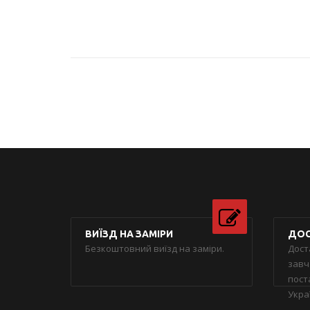
ВИЇЗД НА ЗАМІРИ
ДОС
Безкоштовний виїзд на заміри.
Дост
завч
пост
Укра