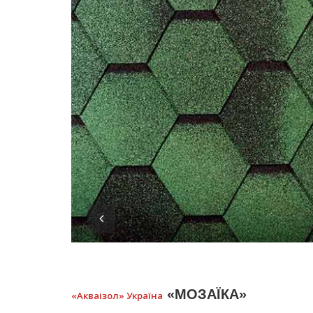
«МОЗАЇКА»
«Акваізол» Україна