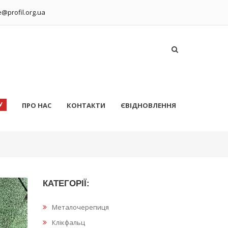
ce@profil.org.ua
У
ПРО НАС
КОНТАКТИ
ЄВІДНОВЛЕННЯ
КАТЕГОРІЇ:
Металочерепиця
Клікфальц