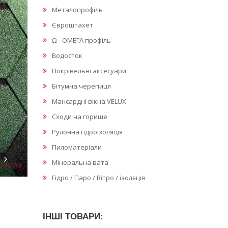
Металопрофіль
Євроштахет
Ω - ОМЕГА профіль
Водосток
Покрівельні аксесуари
Бітумна черепиця
Мансардні вікна VELUX
Сходи на горище
Рулонна гідроізоляція
Пиломатеріали
Мінеральна вата
Гідро / Паро / Вітро / ізоляція
ІНШІ ТОВАРИ: