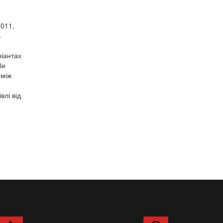
2011,
ь
ріантах
Ви
 між
лі від