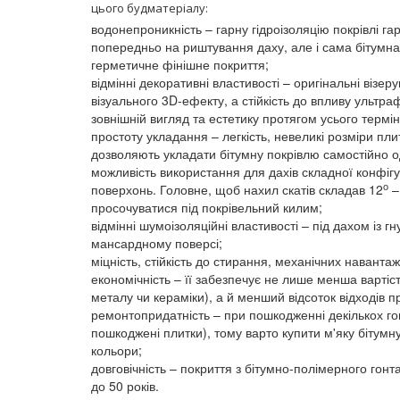
цього будматеріалу:
водонепроникність – гарну гідроізоляцію покрівлі г
попередньо на риштування даху, але і сама бітумна 
герметичне фінішне покриття;
відмінні декоративні властивості – оригінальні віз
візуального 3D-ефекту, а стійкість до впливу ультра
зовнішній вигляд та естетику протягом усього термін
простоту укладання – легкість, невеликі розміри пл
дозволяють укладати бітумну покрівлю самостійно од
можливість використання для дахів складної конфігу
о
поверхонь. Головне, щоб нахил скатів складав 12
–
просочуватися під покрівельний килим;
відмінні шумоізоляційні властивості – під дахом із г
мансардному поверсі;
міцність, стійкість до стирання, механічних навант
економічність – її забезпечує не лише менша вартість 
металу чи кераміки), а й менший відсоток відходів 
ремонтопридатність – при пошкодженні декількох го
пошкоджені плитки), тому варто купити м'яку бітум
кольори;
довговічність – покриття з бітумно-полімерного гонт
до 50 років.