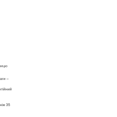
епицю
аги –
нтійний
ніж 35