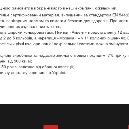
іною, замовити її в Україні варто в нашій компанії, оскільки ми:
 лише сертифікований матеріал, випущений за стандартом EN 544:
сть санітарним нормам та вимогам безпеки для здоров'я. Про якіст
 численних задоволених клієнтів;
и в широкій кольоровій гамі. Плитки «Акцент» представлені у 12 ва
д 2 до 5 кольорів, а черепиця «Мозаїка» – у 11 колірних рішеннях. 
оскільки різні кольори нашої покрівельної системи можна змішувати
ціною виробника та надаємо знижки оптовим покупцям: 7% при купів
ні від 500 кв. м;
50 років, залежно від обраної колекції;
вну доставку черепиці по Україні.