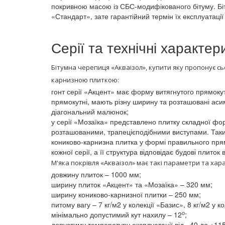
покривною масою із СБС-модифікованого бітуму. Біт
«Стандарт», зате гарантійний термін їх експлуатації 
Серії та технічні характер
Бітумна черепиця «Акваізол», купити яку пропонує сь
карнизною плиткою:
гонт серії «Акцент» має форму витягнутого прямоку
прямокутні, мають різну ширину та розташовані аси
діагональний малюнок;
у серії «Мозаїка» представлено плитку складної фо
розташованими, трапецієподібними виступами. Такий
кониково-карнизна плитка у формі правильного прямо
кожної серії, а її структура відповідає будові плито
М'яка покрівля «Акваізол» має такі параметри та хар
довжину плиток – 1000 мм;
ширину плиток «Акцент» та «Мозаїка» – 320 мм;
ширину кониково-карнизної плитки – 250 мм;
питому вагу – 7 кг/м2 у колекції «Базис», 8 кг/м2 у 
о
мінімально допустимий кут нахилу – 12
;
допустиму температуру експлуатації від –40 до +11