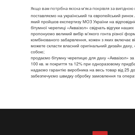
Якщо вам потрібна якісна м'яка покрівля за вигідною ц
поставляємо на український та європейський ринок
який пройшов експертизу МОЗ України на відповідні
бітумної черепиці «Акваізол» свідчать відгуки наших
пропонуємо великий вибір м'якого гонта різної форм
комбінованого забарвлення, кожен з яких включає ві
можете скласти власний оригінальний дизайн даху, 
собою;
продаємо бітумну черепицю для даху «Акваізол» за 
100 кв. м покриття та 12% при одноразовому придбан
надаємо гарантію виробника на весь товар від 25 до 
забезпечуємо швидку обробку замовлення та операти