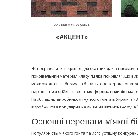
Детально
«Акваізол» Україна
«АКЦЕНТ»
Як покрівельне покриття для скатних дахів високим 
покрівельний матеріал класу "м'яка покрівля", що вик
модифікованого бітуму та базальтової керамізованої п
вирізняється стійкістю до атмосферних впливів і має 
Найбільшим виробником гнучкого гонта в Україні є «
виробництва популярна не лише на вітчизняному, а 
Основні переваги м'якої б
Популярність м'якого гонта та його успішну конкур