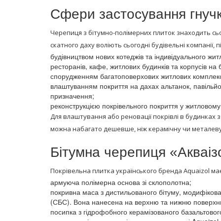
Сфери застосування гнучк
Черепиця з бітумно-полімерних плиток знаходить сьо
скатного даху воліють сьогодні будівельні компанії, 
будівництвом нових котеджів та індивідуального жит
ресторанів, кафе, житлових будинків та корпусів на 
спорудженням багатоповерхових житлових комплекс
влаштуванням покриття на дахах альтанок, павільйон
призначення;
реконструкцією покрівельного покриття у житловому 
Для влаштування або реновації покрівлі в будинках з
можна набагато дешевше, ніж керамічну чи металеву
Бітумна черепиця «Акваізо
Покрівельна плитка українського бренда Aquaizol має
армуюча полімерна основа зі склополотна;
покривна маса з дистильованого бітуму, модифіков
(СБС). Вона нанесена на верхню та нижню поверхн
посипка з гідрофобного керамізованого базальтовог