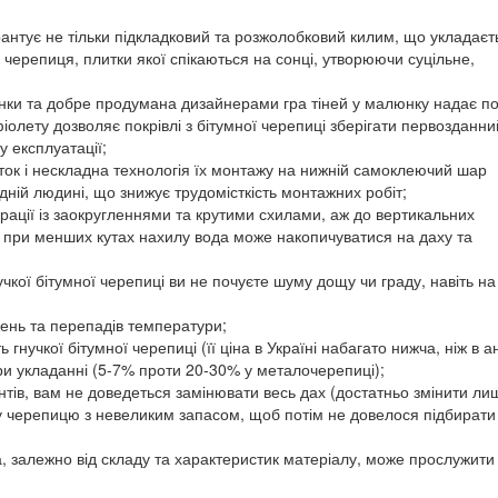
арантує не тільки підкладковий та розжолобковий килим, що укладаєт
черепиця, плитки якої спікаються на сонці, утворюючи суцільне,
ерунки та добре продумана дизайнерами гра тіней у малюнку надає п
фіолету дозволяє покрівлі з бітумної черепиці зберігати первозданни
у експлуатації;
иток і нескладна технологія їх монтажу на нижній самоклеючий шар
ній людині, що знижує трудомісткість монтажних робіт;
рації із заокругленнями та крутими схилами, аж до вертикальних
 при менших кутах нахилу вода може накопичуватися на даху та
нучкої бітумної черепиці ви не почуєте шуму дощу чи граду, навіть на
ажень та перепадів температури;
гнучкої бітумної черепиці (її ціна в Україні набагато нижча, ніж в ан
при укладанні (5-7% проти 20-30% у металочерепиці);
нтів, вам не доведеться замінювати весь дах (достатньо змінити ли
ну черепицю з невеликим запасом, щоб потім не довелося підбирати
а, залежно від складу та характеристик матеріалу, може прослужити 