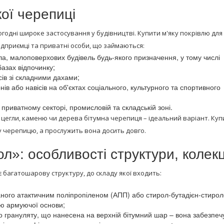
ої черепиці
годні широке застосування у будівництві. Купити м'яку покрівлю для
підприємці та приватні особи, що займаються:
ла, малоповерхових будівель будь-якого призначення, у тому числі
базах відпочинку;
ів зі складними дахами;
ів або навісів на об'єктах соціального, культурного та спортивного
приватному секторі, промисловій та складській зоні.
 цегли, каменю чи дерева бітумна черепиця – ідеальний варіант. Купи
 черепицю, а прослужить вона досить довго.
л»: особливості структури, колекц
 багатошарову структуру, до складу якої входить:
аного атактичним поліпропіленом (АПП) або стирол-бутадієн-стиро
ю армуючої основи;
о грануляту, що нанесена на верхній бітумний шар – вона забезпеч