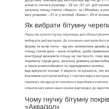
кількість гонтів в упаковці – 22 шт. (21 шт. для кони
загальну площу плиток «Акцент» та «Мозаїка» в упак
вагу упаковки – 21 кг у колекції «Базис», 24 кг коле
Як вибрати бітумну чере
Перш ніж купити гнучку черепицю для облаштування но
вибирати цей матеріал. До основних критеріїв його ви
форму та колір гонта – від них залежатиме дизайн дах
площу схилів даху – вона потрібна, щоби правильно
конструкції визначити площу не так просто, тому к
периметр торців даху, загальну довжину розжолобка 
а також розжолобкового та підкладкового килима;
вид армуючої основи, її міцність та щільність, тип 
Важливим критерієм вибору є торгова марка матеріал
перевагу продукції вітчизняного виробника компанії
кліматичних умов нашої країни відповідно до європе
Чому гнучку бітумну покрі
«Акваізол»