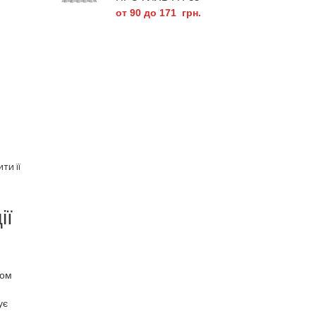
от 90 до 171 грн.
ти її
ії
лом
ує