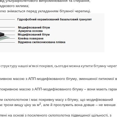
l від ультрафіолетового випромінювання та стирання;
адкового килима;
легко знімається перед укладанням бітумної черепиці.
структуру нашої м'якої покрівлі, сьогодні можна купити бітумну чер
покривною масою з АПП-модифікованого бітуму, зменшеної питиомої в
 з покривною масою з АПП-модифікованого бітуму – вони мають гара
м склополотном і має покривну масу з бітуму, що модифікований
2
є трохи вищу ціну за м
, але й прослужить вона довше – не менше 
влені на основі з посиленого склополотна підвищеної щільності, з