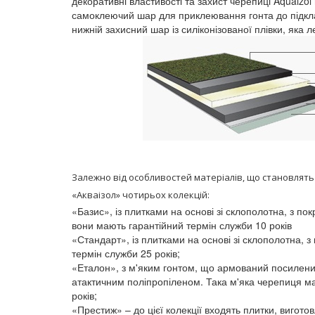
декоративні властивості та захист черепиці Aquaizo
самоклеючий шар для приклеювання гонта до підкл
нижній захисний шар із силіконізованої плівки, яка 
Залежно від особливостей матеріалів, що становлять 
«Акваізол» чотирьох колекцій:
«Базис», із плитками на основі зі склополотна, з 
вони мають гарантійний термін служби 10 років
«Стандарт», із плитками на основі зі склополотна,
термін служби 25 років;
«Еталон», з м'яким гонтом, що армований посилени
атактичним поліпропіленом. Така м'яка черепиця ма
років;
«Престиж» – до цієї колекції входять плитки, вигото