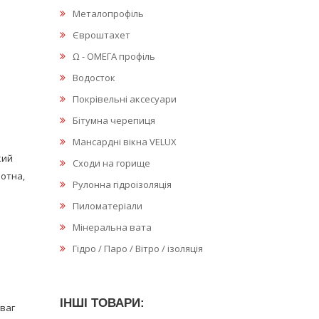
Металопрофіль
Євроштахет
Ω - ОМЕГА профіль
Водосток
Покрівельні аксесуари
Бітумна черепиця
Мансардні вікна VELUX
кий
Сходи на горище
лотна,
Рулонна гідроізоляція
Пиломатеріали
Мінеральна вата
Гідро / Паро / Вітро / ізоляція
ІНШІ ТОВАРИ:
еваг