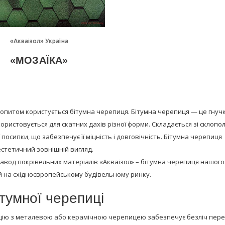
Детально
«Акваізол» Україна
«МОЗАЇКА»
попитом користується бітумна черепиця. Бітумна черепиця — це гнуч
ористовується для скатних дахів різної форми. Складається зі склопо
осипки, що забезпечує її міцність і довговічність. Бітумна черепиця
естетичний зовнішній вигляд.
Завод покрівельних матеріалів «Акваізол» – бітумна черепиця нашого
й на східноєвропейському будівельному ринку.
ітумної черепиці
енцію з металевою або керамічною черепицею забезпечує безліч пер