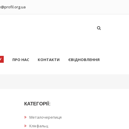
ce@profil.org.ua
У
ПРО НАС
КОНТАКТИ
ЄВІДНОВЛЕННЯ
КАТЕГОРІЇ:
Металочерепиця
Клікфальц