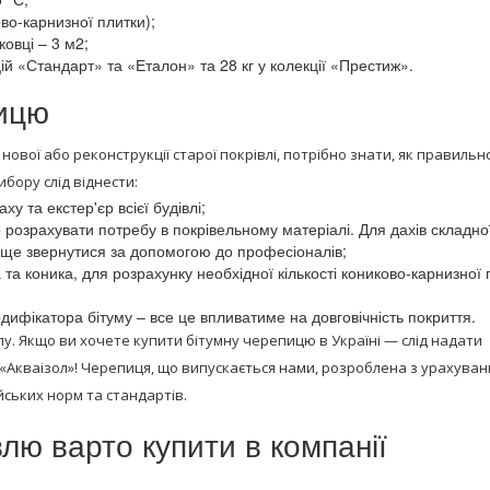
ково-карнизної плитки);
овці – 3 м2;
кцій «Стандарт» та «Еталон» та 28 кг у колекції «Престиж».
пицю
вої або реконструкції старої покрівлі, потрібно знати, як правильн
бору слід віднести:
у та екстер'єр всієї будівлі;
 розрахувати потребу в покрівельному матеріалі. Для дахів складно
раще звернутися за допомогою до професіоналів;
та коника, для розрахунку необхідної кількості кониково-карнизної 
модифікатора бітуму – все це впливатиме на довговічність покриття.
у. Якщо ви хочете купити бітумну черепицю в Україні — слід надати
 «Акваізол»! Черепиця, що випускається нами, розроблена з урахува
йських норм та стандартів.
влю варто купити в компанії