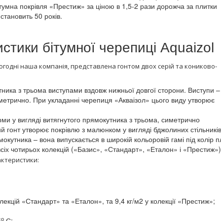
умна покрівля «Престиж» за ціною в 1,5-2 рази дорожча за плитки
становить 50 років.
истики бітумної черепиці Aquaizol
огодні наша компанія, представлена гонтом двох серій та кониково-
тника з трьома виступами вздовж нижньої довгої сторони. Виступи –
метрично. При укладанні черепиця «Акваізол» цього виду утворює
рми у вигляді витягнутого прямокутника з трьома, симетрично
 гонт утворює покрівлю з малюнком у вигляді бджолиних стільників
кутника – вона випускається в широкій кольоровій гамі під колір п
к всіх чотирьох колекцій («Базис», «Стандарт», «Еталон» і «Престиж»)
актеристики:
колекцій «Стандарт» та «Еталон», та 9,4 кг/м2 у колекції «Престиж»;
о
5
С;