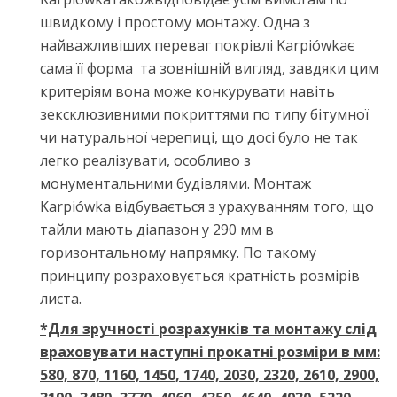
швидкому і простому монтажу. Одна з
найважливіших переваг покрівлі Karpiówkaє
сама її форма та зовнішній вигляд, завдяки цим
критеріям вона може конкурувати навіть
зексклюзивними покриттями по типу бітумної
чи натуральної черепиці, що досі було не так
легко реалізувати, особливо з
монументальними будівлями. Монтаж
Karpiówka відбувається з урахуванням того, що
тайли мають діапазон у 290 мм в
горизонтальному напрямку. По такому
принципу розраховується кратність розмірів
листа.
*Для зручності розрахунків та монтажу слід
враховувати наступні прокатні розміри в
мм:
580, 870, 1160, 1450, 1740, 2030, 2320, 2610, 2900,