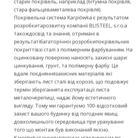
старих покрівель, наприклад (бітумна покрівля,
стара фальцеваметалева покрівля).
Покрівельна система Karpiówka є результатом
розробкитарозвитку компанії BLISTEEL, s.r.o.а
такождосвід та знання, отримані в
результатібагаторічної розробкипокрівельних
покриттівзі сталі з полімерним фарбуванням. На
оцинковану поверхню наносять захисні шари:
цинкування, грунт, та полімерну фарбу. Це
вдале поєдняннязахисних матеріалів які
зберігають лист сталі від корозії, що подовжує
термін зберіганнята експлуатації листа
металочерепиці, надає йому естетичного
вигляду. Тому ми гарантуємо 100-відсотковий
захист вашого будинку від погодних явищ
довколишнього середовища при урахуванні
того що монтаж був виконаний якісно.
Karpiówkaтакожвідповідає усім вимогам по