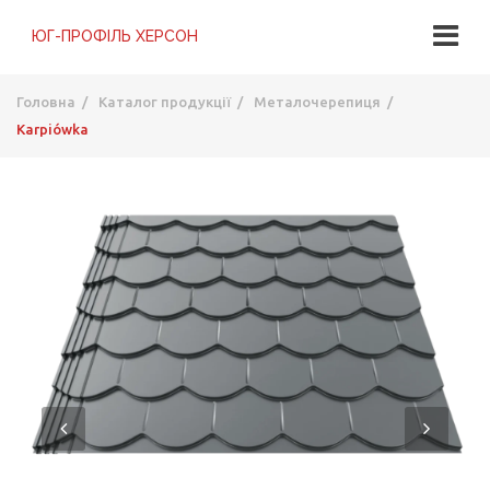
Головна
/
Каталог продукції
/
Металочерепиця
/
Karpiówka