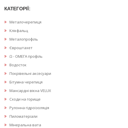
КАТЕГОРІЇ:
Металочерепиця
Клікфальц
Металопрофіль
Євроштахет
Ω - ОМЕГА профіль
Водосток
Покрівельні аксесуари
Бітумна черепиця
Мансардні вікна VELUX
Сходи на горище
Рулонна гідроізоляція
Пиломатеріали
Мінеральна вата