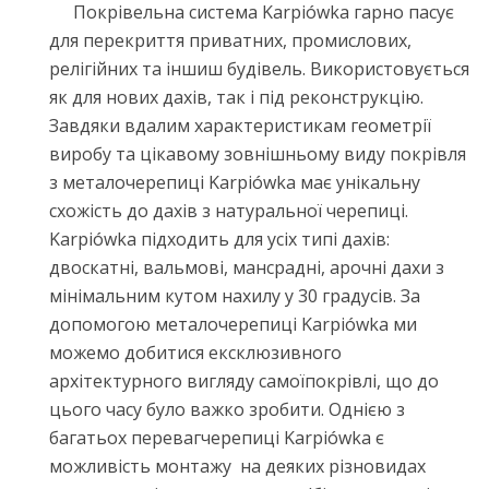
Покрівельна система Karpiówka гарно пасує
для перекриття приватних, промислових,
релігійних та іншиш будівель. Використовується
як для нових дахів, так і під реконструкцію.
Завдяки вдалим характеристикам геометрії
виробу та цікавому зовнішньому виду покрівля
з металочерепиці Karpiówka має унікальну
схожість до дахів з натуральної черепиці.
Karpiówka підходить для усіх типі дахів:
двоскатні, вальмові, мансрадні, арочні дахи з
мінімальним кутом нахилу у 30 градусів. За
допомогою металочерепиці Karpiówka ми
можемо добитися ексклюзивного
архітектурного вигляду самоїпокрівлі, що до
цього часу було важко зробити. Однією з
багатьох перевагчерепиці Karpiówka є
можливість монтажу на деяких різновидах