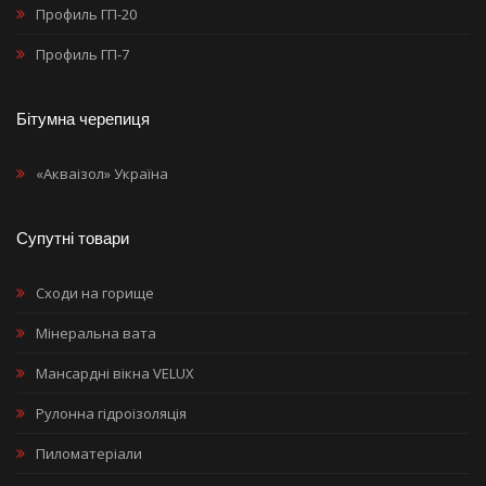
Профиль ГП-20
Профиль ГП-7
Бітумна черепиця
«Акваізол» Україна
Супутні товари
Сходи на горище
Мінеральна вата
Мансардні вікна VELUX
Рулонна гідроізоляція
Пиломатеріали