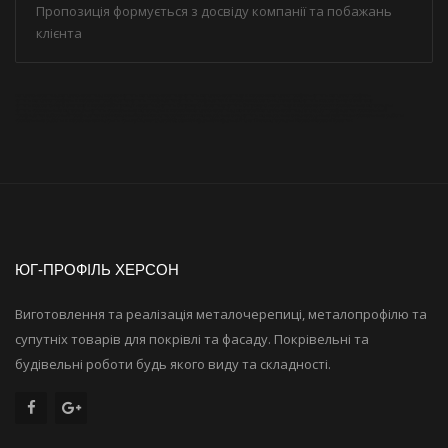
Пропозиція формується з досвіду компанії та побажань
клієнта
металлочерепица
металлочерепица херсон
купить металлочерепицу
купить металлочерепицу в херсоне
металлопрофиль
купить металлопрофиль
купить металлопрофиль в херсоне
профнастил
купить профнастил
купить профнастил в херсоне
водосточнаясистема
купить водосточную систему
купить водосточную систему в херсоне
битумная черепица
купить битумную черепицу
купить битумную черепицу в херсоне
кровля
кровельные материалы
купить кровельные материалы
купить кровельные материалы в херсоне
металлочерепица монтерей
металлочерепица стандарт
профнастил кровельный
профнастил заборный
профнастил оцинкованный
оцинковка
гидроизоляция
мансардные окна
купить мансардные окна
чердачные лестницы
кровельные работы
кровельные работы в херсоне
чем накрыть крышу
Diament
Jaspis
Strotex
Клікфаль
Кликфальц
Штакет
Пиломатериалы Херсон
Херсон
Престиж
ЮГ-ПРОФІЛЬ ХЕРСОН
Виготовлення та реалізація металочерепиці, металопрофілю та
супутніх товарів для покрівлі та фасаду. Покрівельні та
будівельні роботи будь якого виду та складності.