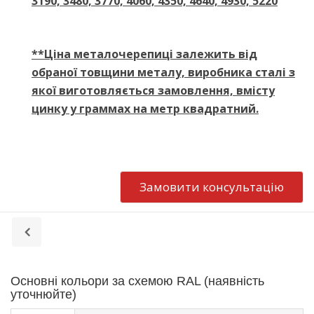
3190, 3480, 3770, 4060, 4350, 4640, 4930, 5220
**Ціна металочерепиці залежить від
обраної товщини металу, виробника сталі з
якої виготовляється замовлення, вмісту
цинку у граммах на метр квадратний.
Замовити консультацію
Основні кольори за схемою RAL (наявність
уточнюйте)