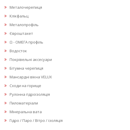
Металочерепиця
Клікфальц
Металопрофіль
Євроштахет
Ω - ОМЕГА профіль
Водосток
Покрівельні аксесуари
Бітумна черепиця
Мансардні вікна VELUX
Сходи на горище
Рулонна гідроізоляція
Пиломатеріали
Мінеральна вата
Гідро / Паро / Вітро / ізоляція