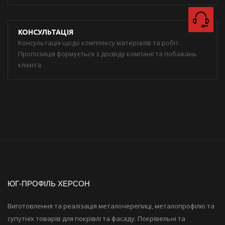
КОНСУЛЬТАЦІЯ
Консультація щодо комплексу матеріалів та робіт.
Пропозиція формується з досвіду компанії та побажань
клієнта
металлочерепица
металлочерепица херсон
купить металлочерепицу
купить металлочерепицу в херсоне
металлопрофиль
купить металлопрофиль
купить металлопрофиль в херсоне
профнастил
купить профнастил
купить профнастил в херсоне
водосточнаясистема
купить водосточную систему
купить водосточную систему в херсоне
битумная черепица
купить битумную черепицу
купить битумную черепицу в херсоне
кровля
кровельные материалы
купить кровельные материалы
купить кровельные материалы в херсоне
металлочерепица монтерей
металлочерепица стандарт
профнастил кровельный
профнастил заборный
профнастил оцинкованный
оцинковка
гидроизоляция
мансардные окна
купить мансардные окна
чердачные лестницы
кровельные работы
кровельные работы в херсоне
чем накрыть крышу
Diament
Jaspis
Strotex
Клікфаль
Кликфальц
Штакет
Пиломатериалы Херсон
Херсон
Престиж
ЮГ-ПРОФІЛЬ ХЕРСОН
Виготовлення та реалізація металочерепиці, металопрофілю та
супутніх товарів для покрівлі та фасаду. Покрівельні та