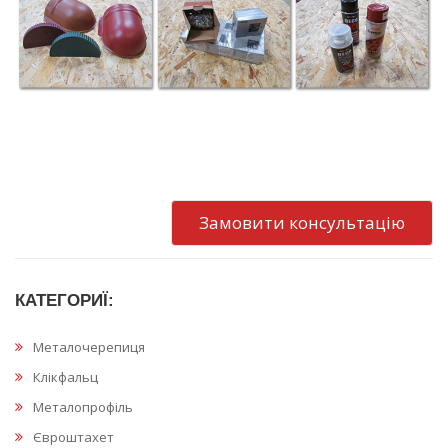
Замовити консультацію
КАТЕГОРИЇ:
Металочерепиця
Клікфальц
Металопрофіль
Євроштахет