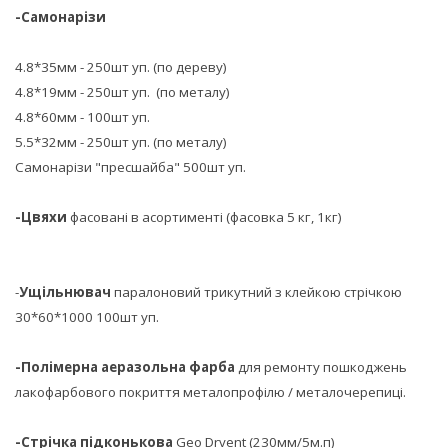
-Самонарізи
4.8*35мм - 250шт уп. (по дереву)
4.8*19мм - 250шт уп. (по металу)
4.8*60мм - 100шт уп.
5.5*32мм - 250шт уп. (по металу)
Самонарізи "пресшайба" 500шт уп.
-Цвяхи
фасовані в асортименті (фасовка 5 кг, 1кг)
-
Ущільнювач
паралоновий трикутний з клейкою стрічкою
30*60*1000 100шт уп.
-Полімерна аеразольна фарба
для ремонту пошкоджень
лакофарбового покриття металопрофілю / металочерепиці.
-Стрічка підконькова
Geo Drvent (230мм/5м.п)