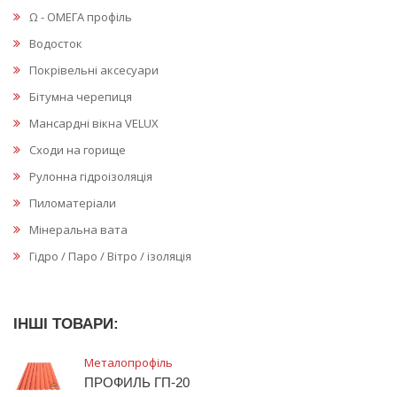
Ω - ОМЕГА профіль
Водосток
Покрівельні аксесуари
Бітумна черепиця
Мансардні вікна VELUX
Сходи на горище
Рулонна гідроізоляція
Пиломатеріали
Мінеральна вата
Гідро / Паро / Вітро / ізоляція
ІНШІ ТОВАРИ:
Металопрофіль
ПРОФИЛЬ ГП-20