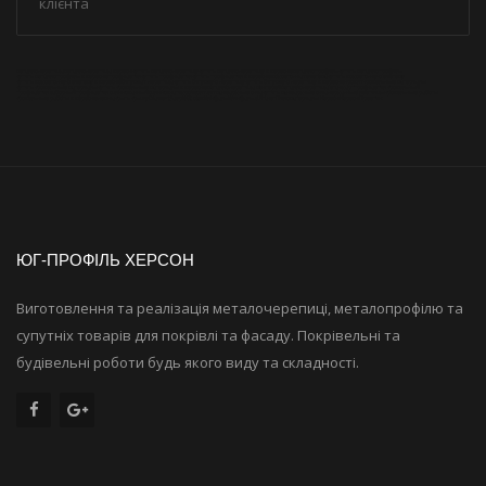
клієнта
металлочерепица
металлочерепица херсон
купить металлочерепицу
купить металлочерепицу в херсоне
металлопрофиль
купить металлопрофиль
купить металлопрофиль в херсоне
профнастил
купить профнастил
купить профнастил в херсоне
водосточнаясистема
купить водосточную систему
купить водосточную систему в херсоне
битумная черепица
купить битумную черепицу
купить битумную черепицу в херсоне
кровля
кровельные материалы
купить кровельные материалы
купить кровельные материалы в херсоне
металлочерепица монтерей
металлочерепица стандарт
профнастил кровельный
профнастил заборный
профнастил оцинкованный
оцинковка
гидроизоляция
мансардные окна
купить мансардные окна
чердачные лестницы
кровельные работы
кровельные работы в херсоне
чем накрыть крышу
Diament
Jaspis
Strotex
Клікфаль
Кликфальц
Штакет
Пиломатериалы Херсон
Херсон
Престиж
ЮГ-ПРОФІЛЬ ХЕРСОН
Виготовлення та реалізація металочерепиці, металопрофілю та
супутніх товарів для покрівлі та фасаду. Покрівельні та
будівельні роботи будь якого виду та складності.