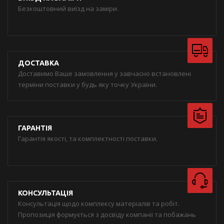
Безкоштовний виїзд на заміри.
ДОСТАВКА
Доставимо Ваше замовлення у завчасно встановлені
терміни поставки у будь яку точку України.
ГАРАНТІЯ
Гарантія якості, та комплектності поставки.
КОНСУЛЬТАЦІЯ
Консультація щодо комплексу матеріалів та робіт.
Пропозиція формується з досвіду компанії та побажань