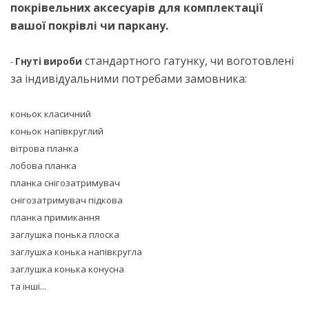
покрівельних аксесуарів для комплектації
вашої покрівлі чи паркану.
стандартного гатунку, чи воготовлені
-
Гнуті вироби
за індивідуальними потребами замовника:
коньок класичний
коньок напівкруглий
вітрова планка
лобова планка
планка снігозатримувач
снігозатримувач підкова
планка примикання
заглушка понька плоска
заглушка конька напівкругла
заглушка конька конусна
та інші...