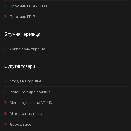
Профиль ГП-45, ГП-60
Профиль ГП-7
Бітумна черепиця
«Акваізол» Україна
Супутні товари
Сходи на горище
Рулонна гідроізоляція
Мансардні вікна VELUX
Мінеральна вата
Євроштахет