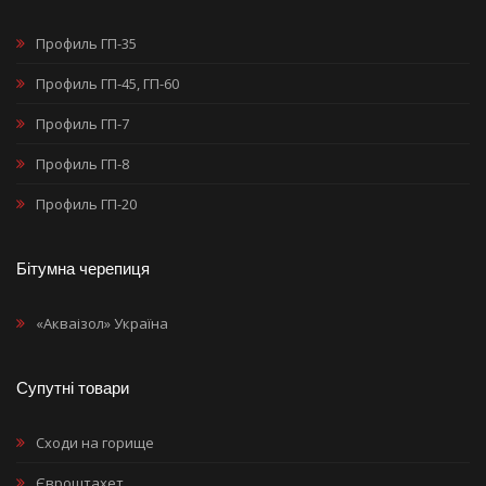
Профиль ГП-35
Профиль ГП-45, ГП-60
Профиль ГП-7
Профиль ГП-8
Профиль ГП-20
Бітумна черепиця
«Акваізол» Україна
Супутні товари
Сходи на горище
Євроштахет