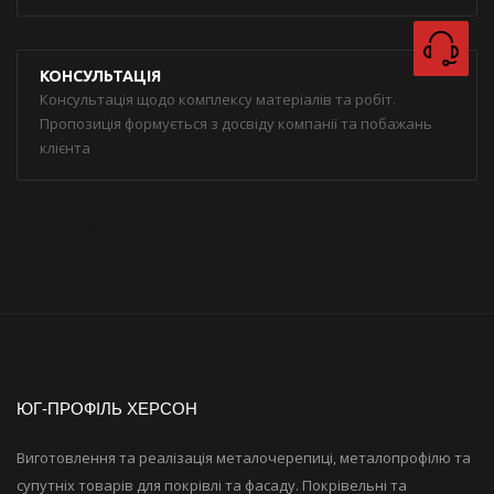
КОНСУЛЬТАЦІЯ
Консультація щодо комплексу матеріалів та робіт.
Пропозиція формується з досвіду компанії та побажань
клієнта
металлочерепица
металлочерепица херсон
купить металлочерепицу
купить металлочерепицу в херсоне
металлопрофиль
купить металлопрофиль
купить металлопрофиль в херсоне
профнастил
купить профнастил
купить профнастил в херсоне
водосточнаясистема
купить водосточную систему
купить водосточную систему в херсоне
битумная черепица
купить битумную черепицу
купить битумную черепицу в херсоне
кровля
кровельные материалы
купить кровельные материалы
купить кровельные материалы в херсоне
металлочерепица монтерей
металлочерепица стандарт
профнастил кровельный
профнастил заборный
профнастил оцинкованный
оцинковка
гидроизоляция
мансардные окна
купить мансардные окна
чердачные лестницы
кровельные работы
кровельные работы в херсоне
чем накрыть крышу
Diament
Jaspis
Strotex
Клікфаль
Кликфальц
Штакет
Пиломатериалы Херсон
Херсон
Престиж
ЮГ-ПРОФІЛЬ ХЕРСОН
Виготовлення та реалізація металочерепиці, металопрофілю та
супутніх товарів для покрівлі та фасаду. Покрівельні та